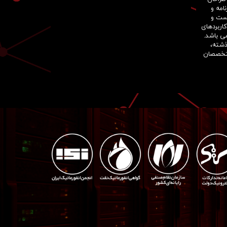
امه و
است و
کاربردهای
می باشد.
ذشته،
متخصصان