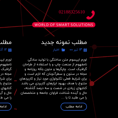
02188325610
خانه
شنبه تا چهارشنبه - 9 الی 17
مطلب نمونه جدید
مطلب
۱۳ تیر ۰۰
اخبار
۱۲ آذر ۹۷
لورم ایپسوم متن ساختگی با تولید سادگی
لورم ایپ
نامفهوم از صنعت چاپ و با استفاده از طراحان
نامفهوم 
گرافیک است. چاپگرها و متون بلکه روزنامه و
گرافیک ا
مجله در ستون و سطرآنچنان که لازم است و
مجله در
برای شرایط فعلی تکنولوژی مورد نیاز و کاربردهای
برای شرا
متنوع با هدف بهبود ابزارهای کاربردی می باشد.
متنوع با
کتابهای زیادی در شصت و سه درصد گذشته،
کتابهای
حال و آینده شناخت فراوان جامعه و متخصصان
حال و آ
را می طلبد تا با …
را می ط
ادامه مطلب
ادام